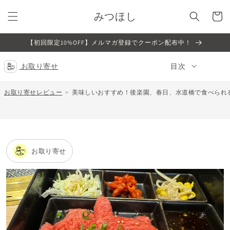
コンテ
カ
ンツに
みつほし
ー
進む
ト
【初回限定10%OFF】メルマガ登録でクーポン配布中！
お取り寄せ
目次
お取り寄せレビュー
美味しいおすすめ！後楽園、春日、水道橋で食べられ
お取り寄せ