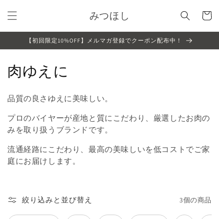
コンテ
カ
ンツに
みつほし
ー
進む
ト
【初回限定10%OFF】メルマガ登録でクーポン配布中！
コ
肉ゆえに
レ
品質の良さゆえに美味しい。
ク
プロのバイヤーが産地と質にこだわり、厳選したお肉の
シ
みを取り扱うブランドです。
ョ
流通経路にこだわり、最高の美味しいを低コストでご家
ン
庭にお届けします。
:
絞り込みと並び替え
3個の商品