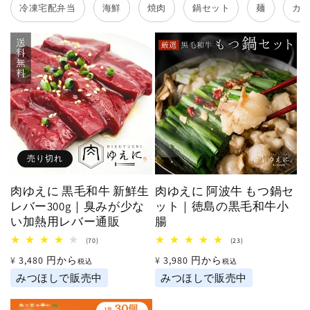
冷凍宅配弁当
海鮮
焼肉
鍋セット
麺
カ
売り切れ
肉ゆえに 黒毛和牛 新鮮生
肉ゆえに 阿波牛 もつ鍋セ
レバー300g｜臭みが少な
ット｜徳島の黒毛和牛小
い加熱用レバー通販
腸
70
23
(70)
(23)
レ
レ
通
通
¥3,480 円から
¥3,980 円から
ビ
ビ
税込
税込
ュ
ュ
常
常
みつほしで販売中
みつほしで販売中
ー
ー
数
数
価
価
の
の
格
格
合
合