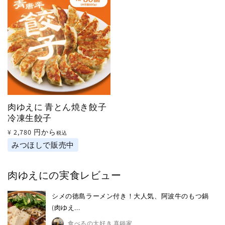
計
計
肉ゆえに 青とん焼き餃子
冷凍生餃子
通
¥2,780 円から
税込
常
みつほしで販売中
価
格
肉ゆえにの実食レビュー
シメの徳島ラーメン付き！大人気、阿波牛のもつ鍋
(肉ゆえ...
食べるの大好き 真鍋家