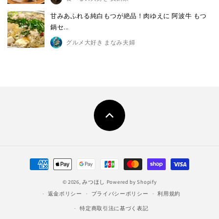
甘みあふれる純白もつが絶品！肉ゆえに 阿波牛 もつ
鍋セ...
グルメ大好き まなみ夫婦
決
済
© 2026,
みつほし
Powered by Shopify
方
返金ポリシー
プライバシーポリシー
利用規約
法
特定商取引法に基づく表記