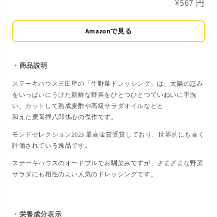
¥567 円
Amazonで見る
・商品説明
ステーキハウス三田屋の「生野菜ドレッシング」は、
太陽の恵み
をいっぱいにうけた新鮮な野菜を
ひとつひとつていねいに手洗
い、カットして
熟成麦酢や高級サラダオイルなどと
和えた廣岡揮八郎快心の傑作です。
モンドセレクション2023 最高金賞受賞しており、世界的にも高く
評価されている逸品です。
ステーキハウスのオードブルでお馴染みですが、
さまざまな野菜
サラダにも相性のよい人気のドレッシングです。
・栄養成分表示