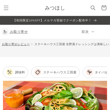
コンテ
カ
ンツに
みつほし
ー
進む
ト
【初回限定10%OFF】メルマガ登録でクーポン配布中！
お取り寄せ
目次
お取り寄せレビュー
ステーキハウス三田屋 生野菜ドレッシングは美味し
調味料
ステーキハウス三田屋
タイパが