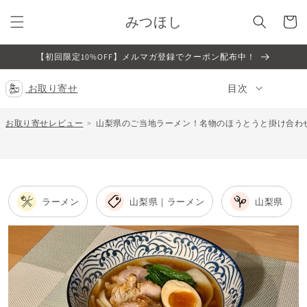
コンテ
カ
ンツに
みつほし
ー
進む
ト
【初回限定10%OFF】メルマガ登録でクーポン配布中！
お取り寄せ
目次
お取り寄せレビュー
山梨県のご当地ラーメン！名物のほうとうと掛け合わ
ラーメン
山梨県｜ラーメン
山梨県