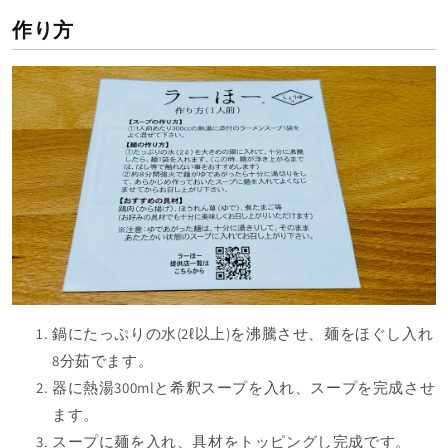
作り方
鍋にたっぷりの水(2ℓ以上)を沸騰させ、麺をほぐし入れ
8分茹でます。
器に熱湯300mlと希釈スープを入れ、スープを完成させ
ます。
スープに麺を入れ、具材をトッピングし完成です。