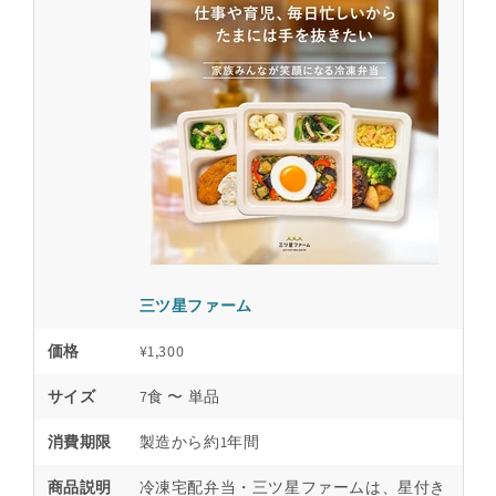
三ツ星ファーム
価格
¥1,300
サイズ
7食 〜 単品
消費期限
製造から約1年間
商品説明
冷凍宅配弁当・三ツ星ファームは、星付き