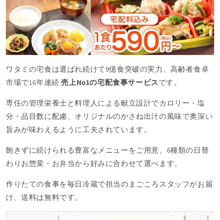
ワタミの宅食は選ばれ続けて9億食突破の実力、高齢者食卓
市場で16年連続
売上No1の宅配食事サービス
です。
専任の管理栄養士と料理人による献立設計でカロリー・塩
分・品目数に配慮、オリジナルのかさね出汁の風味で奥深い
旨みが味わえるように工夫されています。
飽きずに続けられる豊富なメニューをご用意、6種類の日替
わりお惣菜・お弁当から好みに合わせて選べます。
作りたての食事を毎日冷蔵で担当のまごころスタッフがお届
け、送料は無料です。