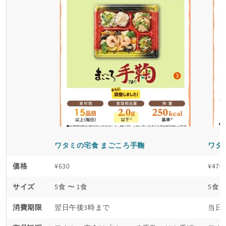
ワタミの宅食 まごころ手鞠
ワタ
価格
¥630
¥470
サイズ
5食 〜 1食
5食 
消費期限
翌日午後3時まで
当日