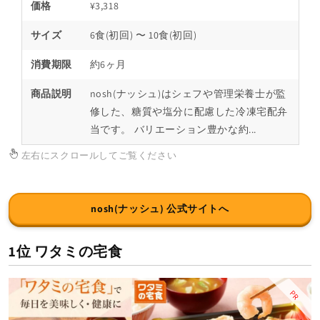
価格
¥3,318
サイズ
6食(初回) 〜 10食(初回)
消費期限
約6ヶ月
商品説明
nosh(ナッシュ)はシェフや管理栄養士が監
修した、糖質や塩分に配慮した冷凍宅配弁
当です。 バリエーション豊かな約...
左右にスクロールしてご覧ください
nosh(ナッシュ) 公式サイトへ
1位 ワタミの宅食
PR