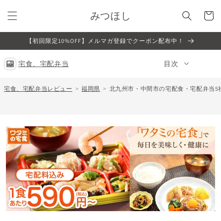
コンテ
カ
ンツに
みつほし
ー
進む
ト
【初回限定10%OFF】メルマガ登録でクーポン配布中！
宅食、宅配弁当
目次
宅食、宅配弁当レビュー
福岡県
北九州市・中間市の宅配食・宅配弁当5