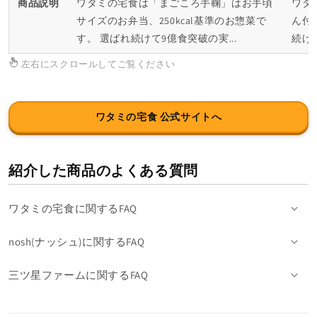
商品説明
ワタミの宅食は「まごころ手鞠」はお手頃
ワタ
サイズのお弁当、250kcal基準のお惣菜で
ん付、
す。 選ばれ続けて9億食突破の実...
続け
左右にスクロールしてご覧ください
ワタミの宅食 公式サイトへ
紹介した商品のよくある質問
ワタミの宅食に関するFAQ
nosh(ナッシュ)に関するFAQ
三ツ星ファームに関するFAQ