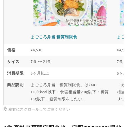
まごころ弁当 糖質制限食
まご
価格
¥4,536
¥4,53
サイズ
7食 〜 21食
7食 
消費期限
6ヶ月以上
6ヶ
商品説明
まごころ弁当「糖質制限食」は240+
「カ
±10%kcal以下・食塩相当量2.0g以下・糖質
相当
15g以下、糖質制限をしたい...
リウム
左右にスクロールしてご覧ください