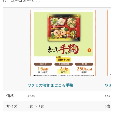
け、送料は無料です。
ワタミの宅食 まごころ手鞠
ワタ
価格
¥630
¥470
サイズ
5食 〜 1食
5食 