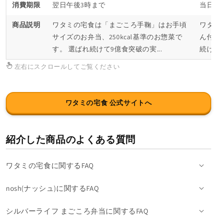
消費期限
翌日午後3時まで
当日
商品説明
ワタミの宅食は「まごころ手鞠」はお手頃
ワタ
サイズのお弁当、250kcal基準のお惣菜で
ん付、
す。 選ばれ続けて9億食突破の実...
続け
左右にスクロールしてご覧ください
ワタミの宅食 公式サイトへ
紹介した商品のよくある質問
ワタミの宅食に関するFAQ
nosh(ナッシュ)に関するFAQ
シルバーライフ まごころ弁当に関するFAQ