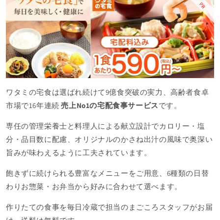
PR
ワタミの宅食は選ばれ続けて9億食突破の実力、高齢者食卓
市場で16年連続
売上No1の宅配食事サービス
です。
専任の管理栄養士と料理人による献立設計でカロリー・塩
分・品目数に配慮、オリジナルのかさね出汁の風味で奥深い
旨みが味わえるように工夫されています。
飽きずに続けられる豊富なメニューをご用意、6種類の日替
わりお惣菜・お弁当から好みに合わせて選べます。
作りたての食事を毎日冷蔵で担当のまごころスタッフがお届