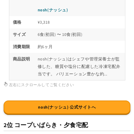
nosh(ナッシュ)
価格
¥3,318
サイズ
6食(初回) 〜 10食(初回)
消費期限
約6ヶ月
商品説明
nosh(ナッシュ)はシェフや管理栄養士が監
修した、糖質や塩分に配慮した冷凍宅配弁
当です。 バリエーション豊かな約...
左右にスクロールしてご覧ください
nosh(ナッシュ) 公式サイトへ
2位 コープいばらき・夕食宅配