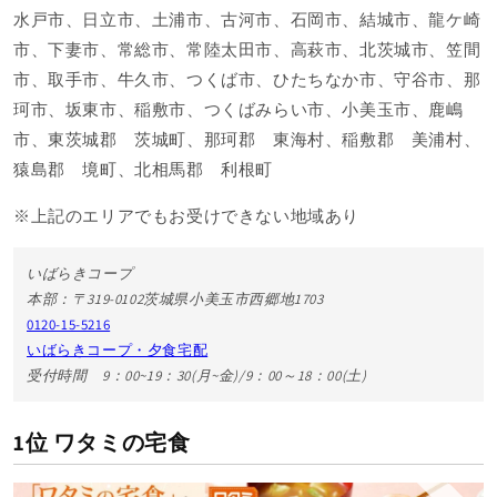
水戸市、日立市、土浦市、古河市、石岡市、結城市、龍ケ崎
市、下妻市、常総市、常陸太田市、高萩市、北茨城市、笠間
市、取手市、牛久市、つくば市、ひたちなか市、守谷市、那
珂市、坂東市、稲敷市、つくばみらい市、小美玉市、鹿嶋
市、東茨城郡 茨城町、那珂郡 東海村、稲敷郡 美浦村、
猿島郡 境町、北相馬郡 利根町
※上記のエリアでもお受けできない地域あり
いばらきコープ
本部：〒319-0102茨城県小美玉市西郷地1703
0120-15-5216
いばらきコープ・夕食宅配
受付時間 9：00~19：30(月~金)/9：00～18：00(土)
1位 ワタミの宅食