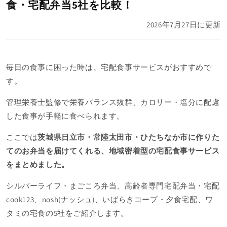
食・宅配弁当5社を比較！
2026年7月27日
に更新
毎日の食事に困った時は、宅配食事サービスがおすすめで
す。
管理栄養士監修で栄養バランス抜群、
カロリー・塩分に配慮
した
食事が手軽に食べられます。
ここでは
茨城県日立市・常陸太田市・ひたちなか市
に
作りた
ての
お弁当を届けてくれる、地域密着型の宅配食事サービス
をまとめました。
シルバーライフ・まごころ弁当、
高齢者専門宅配弁当・宅配
cook123
、nosh(ナッシュ)
、いばらきコープ・夕食宅配
、
ワ
タミの宅食
の5社をご紹介します。