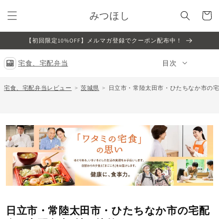
コンテ
カ
ンツに
みつほし
ー
進む
ト
【初回限定10%OFF】メルマガ登録でクーポン配布中！
宅食、宅配弁当
目次
宅食、宅配弁当レビュー
茨城県
日立市・常陸太田市・ひたちなか市の宅
日立市・常陸太田市・ひたちなか市の宅配