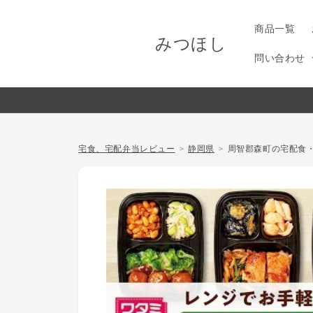
コンテ
ンツに
進む
商品一覧
みつほし
問い合わせ
宅食、宅配弁当レビュー
静岡県
周智郡森町の宅配食