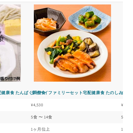
健康食 たんぱく調整食
タイヘイファミリーセット宅配健康食 たのしみ御膳
タイ
¥4,530
¥0
5食 〜 14食
5食 〜
1ヶ月位上
1ヶ月