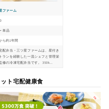
星ファーム
0
〜 単品
から約1年間
宅配弁当・三ツ星ファームは、星付き
トランを経験した一流シェフと管理栄
修の冷凍宅配弁当です。 350k...
セット宅配健康食
PR