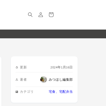
ロ
カ
グ
ー
イ
ト
ン
更新
2024年1月16日
著者
みつほし編集部
カテゴリ
宅食、宅配弁当