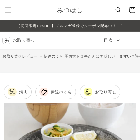
コンテ
カ
ンツに
みつほし
ー
進む
ト
【初回限定10%OFF】メルマガ登録でクーポン配布中！
お取り寄せ
目次
お取り寄せレビュー
伊達のくら 厚切大トロ牛たんは美味しい、まずい？評
焼肉
伊達のくら
お取り寄せ