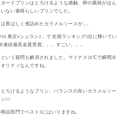
スタードプリンはとろけるような感触、卵の風味がほん
思いない素晴らしいプリンでした。
は香ばしく煮詰めたカラメルソースが...。
VVV6 東京Vシュラン2」で 全国ランキング1位に輝いてい
年連続最高金賞受賞。。。すごい。。。
という疑問も解消されました。マイナス20℃で瞬間冷
クオリティなんですね。
、とろけるようなプリン、バランスの良いカラメルソー
!!!
商品部門でベスト3にはいりますね。