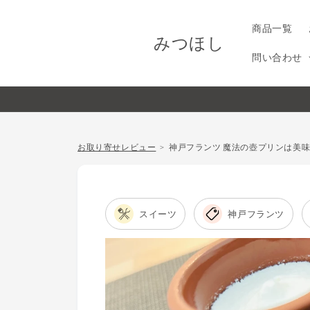
コンテ
ンツに
進む
商品一覧
みつほし
問い合わせ
お取り寄せレビュー
神戸フランツ 魔法の壺プリンは美
スイーツ
神戸フランツ