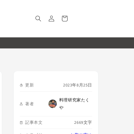
ロ
カ
グ
ー
イ
ト
ン
更新
2023年8月25日
お取り寄せ
料理研究家たく
著者
や
記事本文
2669文字