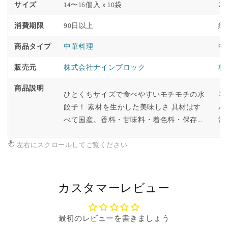
サイズ
14〜16個入 x 10袋
23
消費期限
90日以上
約
商品タイプ
中華料理
中
販売元
株式会社ナインブロック
株
商品説明
ひとくちサイズで食べやすいモチモチの水
当
餃子！ 素材を生かした美味しさ 具材はす
パ
べて国産。香料・甘味料・着色料・保存...
漬
左右にスクロールしてご覧ください
カスタマーレビュー
最初のレビューを書きましょう