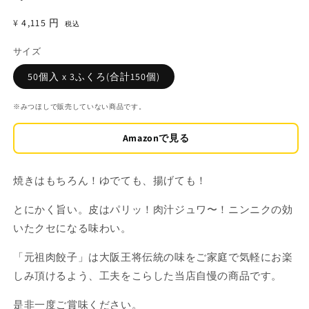
通
¥4,115 円
税込
常
サイズ
価
格
50個入 x 3ふくろ(合計150個)
※みつほしで販売していない商品です。
Amazonで見る
焼きはもちろん！ゆでても、揚げても！
とにかく旨い。
皮はパリッ！肉汁ジュワ〜！ニンニクの効
いたクセになる味わい。
「元祖肉餃子」は大阪王将伝統の味をご家庭で気軽にお楽
しみ頂けるよう、工夫をこらした当店自慢の商品です。
是非一度ご賞味ください。