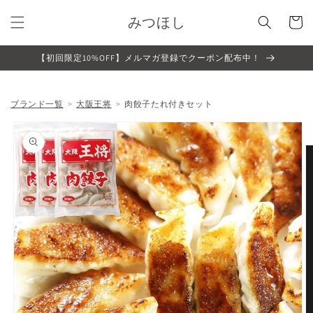
コンテ
カ
ンツに
みつほし
ー
進む
ト
【初回限定10%OFF】メルマガ登録でクーポン配布中！
ブランド一覧
大阪王将
肉餃子たれ付きセット
商品情
報にス
キップ