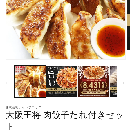
モ
ー
ダ
ル
で
メ
デ
ィ
(2
ア
株式会社ナインブロック
(1)
大阪王将 肉餃子たれ付きセッ
を
開
ト
く