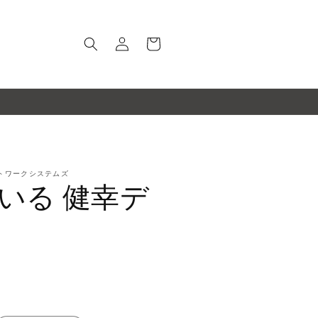
ロ
カ
グ
ー
イ
ト
ン
トワークシステムズ
いる 健幸デ