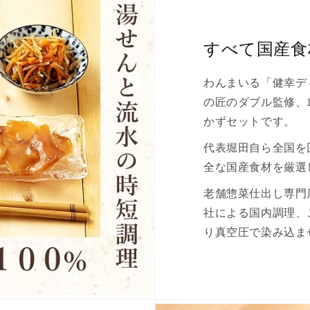
すべて国産食
わんまいる「健幸デ
の匠のダブル監修、
かずセットです。
代表堀田自ら全国を
全な国産食材を厳選
老舗惣菜仕出し専門
社による国内調理、
り真空圧で染み込ま