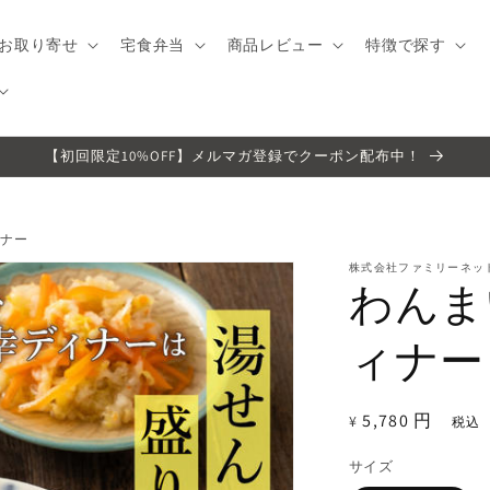
お取り寄せ
宅食弁当
商品レビュー
特徴で探す
【初回限定10%OFF】メルマガ登録でクーポン配布中！
ィナー
株式会社ファミリーネッ
わんま
ィナー
通
¥5,780 円
税込
常
サイズ
価