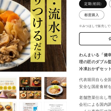
格
定期(初回)
都度購入
※みつほしで販売して
わんまいる「健
理の匠のダブル監
冷凍おかずセッ
代表堀田自ら全
安全な国産食材
老舗惣菜仕出し
会社による国内