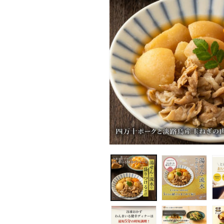
モ
ー
ダ
ル
で
メ
デ
ィ
ア