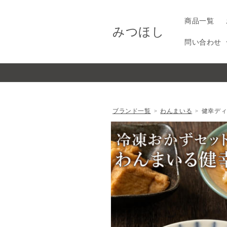
コンテ
ンツに
進む
商品一覧
みつほし
問い合わせ
ブランド一覧
わんまいる
健幸デ
商品情
報にス
キップ