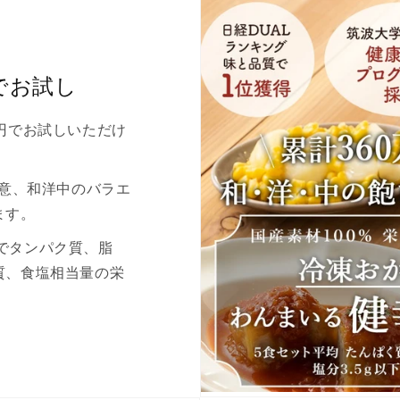
でお試し
円で円でお試しいただけ
用意、和洋中のバラエ
ます。
0gでタンパク質、脂
質、食塩相当量の栄