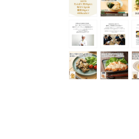
(1)
を
開
く