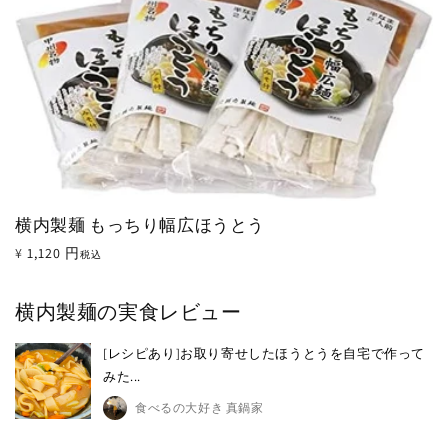
横内製麺 もっちり幅広ほうとう
通
¥1,120 円
税込
常
価
横内製麺の実食レビュー
格
[レシピあり]お取り寄せしたほうとうを自宅で作って
みた...
食べるの大好き 真鍋家