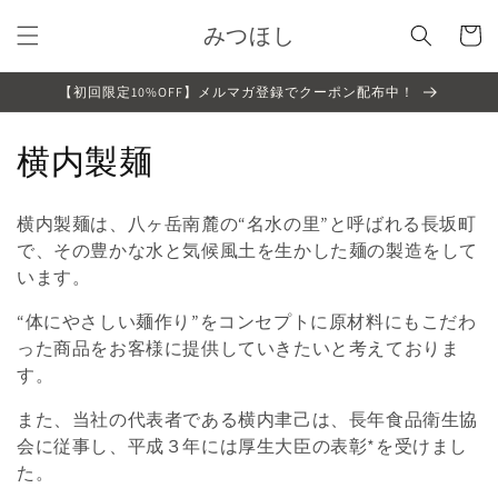
コンテ
カ
ンツに
みつほし
ー
進む
ト
【初回限定10%OFF】メルマガ登録でクーポン配布中！
コ
横内製麺
レ
横内製麺は、八ヶ岳南麓の“名水の里”と呼ばれる長坂町
ク
で、その豊かな水と気候風土を生かした麺の製造をして
います。
シ
“体にやさしい麺作り”をコンセプトに原材料にもこだわ
ョ
った商品をお客様に提供していきたいと考えておりま
ン
す。
:
また、当社の代表者である横内聿己は、長年食品衛生協
会に従事し、平成３年には厚生大臣の表彰*を受けまし
た。