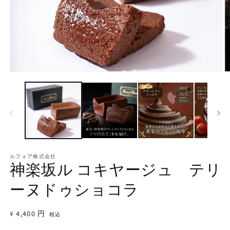
モ
ー
ダ
ル
で
メ
デ
ィ
ア
ルフォア株式会社
(1)
(2
神楽坂ル コキヤージュ テリ
を
開
ーヌドゥショコラ
く
通
¥4,400 円
税込
常