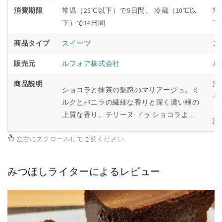
消費期限
常温（25℃以下）で5日間、 冷蔵（10℃以
常
下）で14日間
下
商品タイプ
スイーツ
ス
販売元
ルフォア株式会社
ル
商品説明
濃
ショコラと抹茶の魅惑のマリアージュ。ミ
る
ルクとバニラの繊細な香りと深く濃い緑の
ト
上質な香り。テリーヌ ドゥ ショコラよ...
減.
左右にスクロールしてご覧ください
みつほしライターによるレビュー