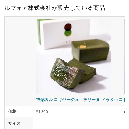
ルフォア株式会社が販売している商品
神楽坂ル コキヤージュ テリーヌ ドゥ ショコラ 
神
価格
¥4,800
¥4
サイズ