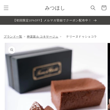
コンテ
カ
ンツに
みつほし
ー
進む
ト
【初回限定10%OFF】メルマガ登録でクーポン配布中！
ブランド一覧
神楽坂ル コキヤージュ
テリーヌドゥショコラ
商品情
報にス
キップ