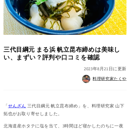
三代目綱元 まる浜 帆立昆布締めは美味し
い、まずい？評判や口コミを確認
2023年8月21日
に更新
料理研究家たくや
「
せんざん
三代目綱元 帆立昆布締め」を、料理研究家 山下
拓也がお取り寄せしました。
北海道産ホタテに塩を当て、3時間ほど寝かしたのちに一夜