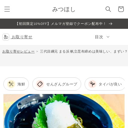
コンテ
カ
ンツに
みつほし
ー
進む
ト
【初回限定10%OFF】メルマガ登録でクーポン配布中！
お取り寄せ
目次
お取り寄せレビュー
三代目綱元 まる浜 帆立昆布締めは美味しい、まずい
海鮮
せんざんグループ
タイパが良い