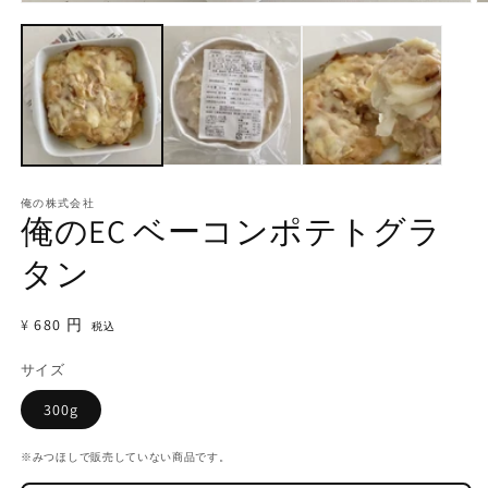
モ
ー
ダ
ル
で
メ
デ
ィ
ア
(1)
(2
を
俺の株式会社
俺のEC ベーコンポテトグラ
開
く
タン
通
¥680 円
税込
常
サイズ
価
格
300g
※みつほしで販売していない商品です。