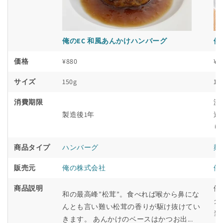
俺のEC 和風あんかけハンバーグ
俺
価格
¥880
¥1
サイズ
150g
1
消費期限
渡
製造後1年
造
り
商品タイプ
ハンバーグ
麺
販売元
俺の株式会社
俺
商品説明
俺
和の最高峰”松茸”。食べれば喉から鼻にな
ク
んとも言い難い松茸の香りが駆け抜けてい
当
きます。 あんかけのベースはかつお出...