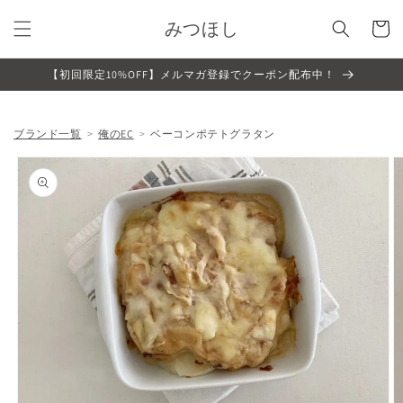
コンテ
カ
ンツに
みつほし
ー
進む
ト
【初回限定10%OFF】メルマガ登録でクーポン配布中！
ブランド一覧
俺のEC
ベーコンポテトグラタン
商品情
報にス
キップ