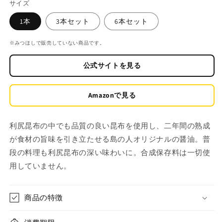
サイズ
価
格
1本
3本セット
6本セット
※みつほしで販売していない商品です。
公式サイトを見る
Amazonで見る
利尻昆布の中でも品質の良い昆布を使用し、二年間の熟成
が食材の旨味を引き立たせる島の人オリジナルの醤油。普
段の料理も利尻昆布の深い味わいに。
合成保存料は一切使
用していません。
商品の特徴