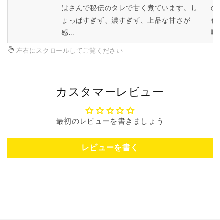
はさんで秘伝のタレで甘く煮ています。し
の
ょっぱすぎず、濃すぎず、上品な甘さが
色
感...
味.
左右にスクロールしてご覧ください
カスタマーレビュー
最初のレビューを書きましょう
レビューを書く