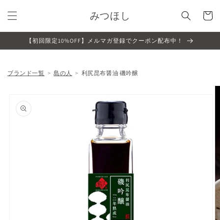
コンテ
カ
ンツに
みつほし
ー
進む
ト
【初回限定10%OFF】メルマガ登録でクーポン配布中！
ブランド一覧
島の人
利尻昆布醤油 磯吟醸
商品情
報にス
キップ