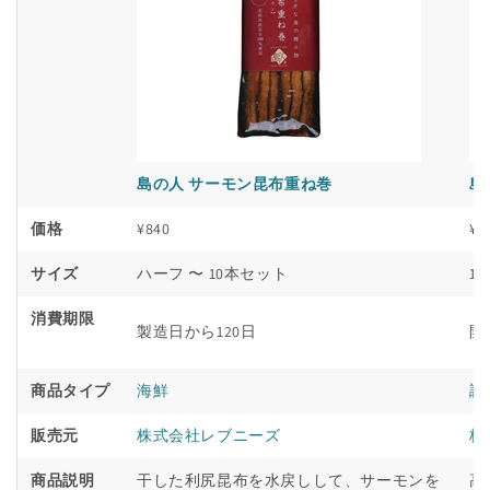
島の人 サーモン昆布重ね巻
島
価格
¥840
¥1
サイズ
ハーフ 〜 10本セット
1
消費期限
製造日から120日
開
商品タイプ
海鮮
調
販売元
株式会社レブニーズ
株
商品説明
干した利尻昆布を水戻しして、サーモンを
高