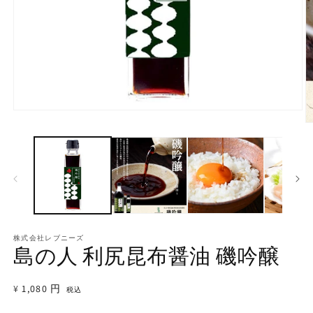
モ
ー
ダ
ル
で
メ
デ
ィ
ア
(1)
株式会社レブニーズ
を
(2
島の人 利尻昆布醤油 磯吟醸
開
く
通
¥1,080 円
税込
常